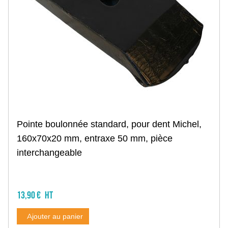
Bride et accessoire
Racloir, grattoir métallique
Semoir
Disque, moyeu
Soc fonte, sabot
Descente, tuyau
Herse peigne, efface trace
Bande, pneu caoutchouc
Tête de distribution
Pièce technique et accessoire
Herse rotative
Pointe boulonnée standard, pour dent Michel,
Dent droite et gauche
Décrottoir, racloir
160x70x20 mm, entraxe 50 mm, pièce
Bride herse
interchangeable
Boulonnerie et accessoire
Fraise rotative, rotalabour
Lame de fraise
Lame de rotalabour
13,90 €
Rigoleuse, cureuse
Lame de cureuse
Ajouter au panier
Boulonnerie cureuse