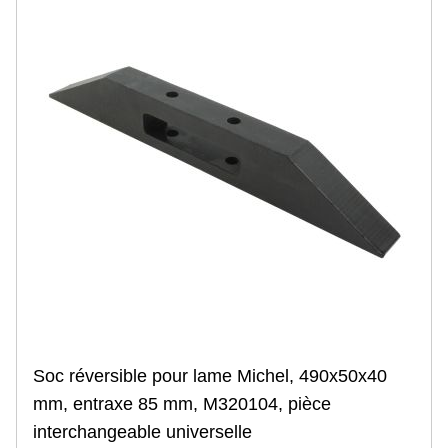
Accessoire
Niche, case à veau
Couverture pour veaux
Chauffe-lait
Seau, tétine, biberon
Anti-têteur
Velage
Ovins - Caprins
Accessoire
Chauffe-lait
Seau, tétine, biberon
Filet à moutons
Porcins
Chevaux
Basse-cour
Incubation
Abreuvoir, mangeoire
Filet et accessoire de clôture
Soc réversible pour lame Michel, 490x50x40
Chauffage
Élevage de lapins, cuniculture
mm, entraxe 85 mm, M320104, pièce
Accessoire
interchangeable universelle
Abreuvement