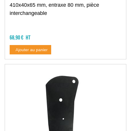
Pale de ventilation
410x40x65 mm, entraxe 80 mm, pièce
Boulonnerie
interchangeable
Débroussailleuse et épareuse
Couteau, marteau, fléau
Manille
Bague
68,90 €
Distributeur d'engrais
Agitateur distributeur
Ajouter au panier
Pales distributeur
Divers distributeur
Épandeur à fumier
Enrubanneuse
Faucheuse
Couteau de faucheuse
Porte couteau et boulonnerie
Assiette
Patin d'usure
Tambour
Pièces technique
Faneuse
Dent, griffe de faneuse
Fixation et accessoire faneuse