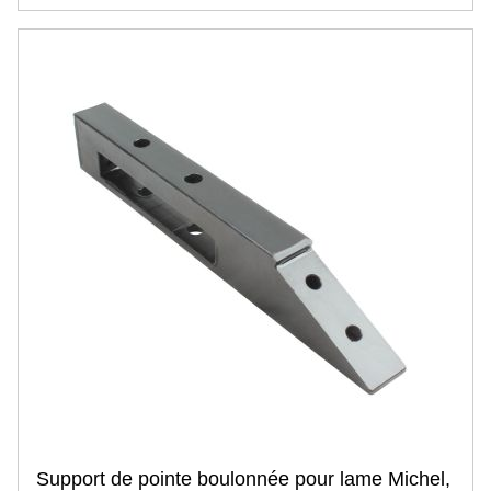
Machine à bêcher, rototiller
Pièce d'usure carbure
H.T.U, revêtement carbure
A monter soi-même
Plaquette carbure
Rechargement carbure
Plaquette carbure + rechargement
Auto construction et pièces spécifiques
Pièce pour la vigne
Herse étrille
Herse plate
Pièce auto-construction
Lame d'usure
Pièces agricoles
Andaineur
Dent, griffe d'andaineur
Broyeur de pierres, forestiers
Broyeur de récolte, refus
Couteau, fléau
Marteau
Bague, entretoise
Support de pointe boulonnée pour lame Michel,