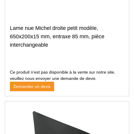
Nettoyage
Nettoyeur haute pression
Pièces détachées de nettoyeur
Equipement et accessoire
Lame nue Michel droite petit modèle,
Aspirateur
650x200x15 mm, entraxe 85 mm, pièce
Balayeuse
Pulvérisateur professionnel
interchangeable
Autolaveuse professionnelle
Levage arrimage
Sangle, élingue
Treuil, palan, chaîne
Ce produit n’est pas disponible à la vente sur notre site,
Chandelle
veuillez nous envoyer une demande de devis
Cric bouteille
Demander un devis
Cric rouleur
Cric pneumatique, fosse, autre cric
Accessoire cric
Grue d'atelier
Accessoire levage arrimage
Quincaillerie
Boulon agricole avec écrou hexagonal
Ecrou agricole