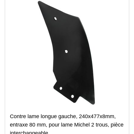
Désherbage et entretien
Herse étrille
Herse à paille
Régénérateur de prairies
Bineuse
Rouleau FACA
Houe rotative
Transport
Benne monocoque
Porte caisson
Porte engin
Tonne à lisier
Benne TP
Matériel d'occasion
Blog
Contre lame longue gauche, 240x477x8mm,
entraxe 80 mm, pour lame Michel 2 trous, pièce
interchangeable