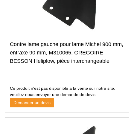
Vérin de cabine
Siège tracteur pneumatique
Siège tracteur mécanique
Accessoire siège
Radio
Accessoire cabine
Gyrophare
Contre lame gauche pour lame Michel 900 mm,
Gyrophare magnétique
entraxe 90 mm, M310065, GREGOIRE
Gyrophare sur tige
BESSON Heliplow, pièce interchangeable
Gyrophare à fixer
Barre et rampe gyrophare
Phare de travail
Carré, rectangle
Rond
Ce produit n’est pas disponible à la vente sur notre site,
Ovale
veuillez nous envoyer une demande de devis
Barre et rampe
Demander un devis
Signalisation et éclairage
Feu avant
Feu arrière
Feu éclaireur de plaque
Feu de gabarit