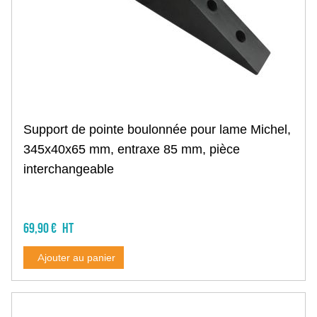
Transfert ADBLUE
Station de transfert AdBlue
Pompe AdBlue
Tuyau et enrouleur AdBlue
Pistolet AdBlue
Compteur AdBlue
Cuve AdBlue
Accessoire AdBlue
Pompe à graisse
Support de pointe boulonnée pour lame Michel,
Graisseur
345x40x65 mm, entraxe 85 mm, pièce
Accessoire
interchangeable
Pulvérisateur
Elevage
Bovins
Ecornage
69,90 €
Corde, licol
Aiguillon
Ajouter au panier
Entrave
Anneau de contention
Marquage
Veaux