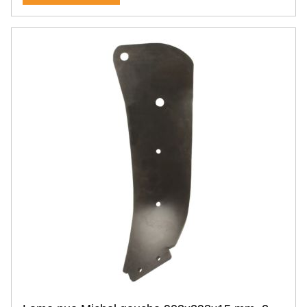
Bétaillère
Accessoire cornadis
Matériels agricoles
Manutention
Fourche à palettes
Pince à balles
Godet multiservices
Godet de reprise
Godet à céréales, grand volume
Pince à bois, grumes
Pique-bottes
Lève big bag, potence
Godet de terrassement
Fourche à fumier
Masse avant & arrière tracteur
Bennette 3 points
Support de véhicule pour tracteur
Vélos & trottinettes électriques Agricycles
Attelage à souder
Interface d'outil
Chargeur frontal