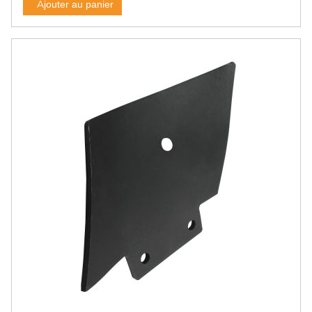
Groupe électrogène
Ajouter au panier
Moteur électrique
Accessoire électrique
Eclairage du bâtiment LED
Eclairage du bâtiment halogène
Baladeuse et lampe frontale
Eclairage atelier divers
Soudure
Poste à souder à l'arc
Poste à souder MIG et TIG
Poste à souder chalumeau
Baguette de brasure
Electrode de soudure
Fil de soudure
Masque de soudure
Gant de soudure
Accessoire soudure
Charge et démarrage
Chargeur
Booster
Accessoire pour batterie
Outillage électrique, électroportatif