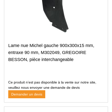
Gyrobroyeur
Lame
Bague et entretoise
Boulonnerie et accessoire
Mélangeuse
Moissonneuse-batteuse
Sections
Doigts double
Lame nue Michel gauche 900x300x15 mm,
Rabatteurs
Doigts escamotables
entraxe 90 mm, M302049, GREGOIRE
Releveurs d'épis
BESSON, pièce interchangeable
Système de broyage
Couteau épanouilleur
Couteau de broyeur
Chaine cueilleuse
Ce produit n’est pas disponible à la vente sur notre site,
Pulvérisateur
veuillez nous envoyer une demande de devis
Buse
Buse à jet plat
Demander un devis
Buse à induction d'air
Buse à engrais
Ecrou baïonnette