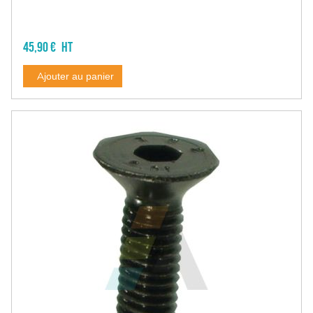
Abreuvement paturage
Bovins
Veau
45,90 €
Ovin et caprin
Porc
Ajouter au panier
Cheval
Pièce détachée
Alimentation
Matériel d'alimentation
Broyeur à céréales
Ratelier
Clôture et grillage
Electrificateur
Fil, ruban
Filet électrifiable
Isolateur
Poignée de clôture
Accessoire clôture
Grillage
Ronce
Piquet