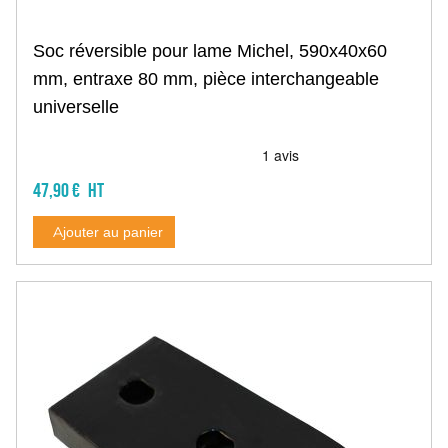
Cover crop
Disque
Palier
Soc réversible pour lame Michel, 590x40x60
Arbre
mm, entraxe 80 mm, pièce interchangeable
Protection de palier
universelle
Boulonnerie et accessoire cover crop
Vibroculteur, outil dent vibrante
Dent complète et nue
Soc
47,90 €
Aileron et support
Ressort
Ajouter au panier
Efface trace, peigne
Bride
Bineuse
Soc
Bandage caoutchouc
Coutre, disque
Doigt KRESS
Pièce technique
Rouleau plombeur
Roue ondulée, anneau
Pièces pour rouleau