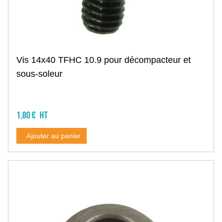
Soin vétérinaire
Réactif test mammite
Seringue de drogage
Seringue aiguille
Lance bolus
Thermomètre
Vis 14x40 TFHC 10.9 pour décompacteur et
Spray
sous-soleur
Aimant
Accessoire
Bien être animal
Soin sabot, onglon
1,80 €
Epilateur thermique
Brosse d'étable
Ajouter au panier
Tonte et toilettage
Equipement du bâtiment
Racleur à lisier
Nettoyant bâtiment
Bac équarissage
Insecticide
Raticide, souricide
Autre anti nuisible