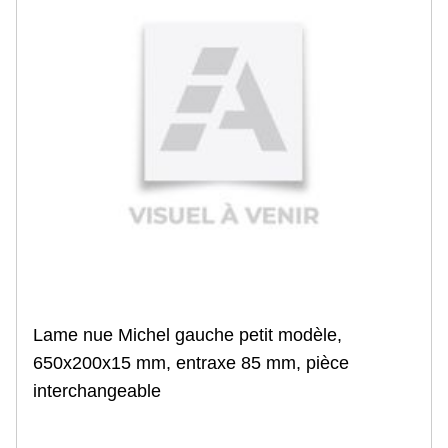
Stockage et transfert eau
Cuves souples
Cuve à eau
Motopompe et pompe
Jalon agricole
Atelier
Consommable d'atelier
Dégrippant
Lubrifiant, graisse
Etanchéité
Aérosol divers
Hygiène
Marquage
Disque de scie
Disque à tronçonner
Outillage à main
Lame nue Michel gauche petit modèle,
Clés à main
650x200x15 mm, entraxe 85 mm, pièce
Cliquets, Rallonges
Douilles et coffrets
interchangeable
Tournevis
Pince , Tenaille, Coupe boulon