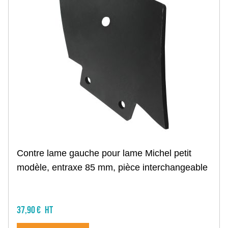
Vis agricole
Palier, roulement agricole
Tuyau, gaine
Raccord, collier
Vis TH
Rondelle, écrou
Rivet
Collier, rondelle
Goupille
Circlips
Joint
Chaîne
Tige filtée
Rangement et manutention
Contre lame gauche pour lame Michel petit
Armoire et étagère
Servante, caisse
modèle, entraxe 85 mm, pièce interchangeable
Etabli, étau
Diable, transpalette
Chariot, table élévatrice
Mobilier d'atelier
37,90 €
Electricité