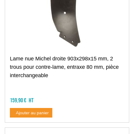
Distributeurs anti-limaces
Semoir en ligne
Pièces semoir petites graines
Semoir monograine
Matériel maraîchage
Fenaison, élevage
Faucheuse
Andaineur
Presse à balle
Enrubanneuse
Lame nue Michel droite 903x298x15 mm, 2
Mélangeuse
trous pour contre-lame, entraxe 80 mm, pièce
Pailleuse
interchangeable
Faneuse
Travail du sol non animé
Déchaumeur à disques
Déchaumeur à dents
159,90 €
Décompacteur
Vibroculteur
Ajouter au panier
Outils frontaux
Rouleau cambridge
Charrue
Rouleaux