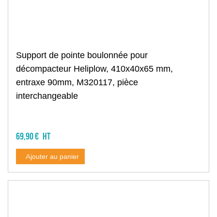
Veste de pluie
Pantalon de travail
Salopette de travail
Pantalon de pluie
Short et bermuda de travail
Support de pointe boulonnée pour
Chaussure sans sécurité
décompacteur Heliplow, 410x40x65 mm,
Chaussure de sécurité
Botte de travail
entraxe 90mm, M320117, pièce
Accessoire
interchangeable
Mesure et qualité
Sonde
Station météo
Humidimètre
69,90 €
Pesage
Stockage fuel et GNR
Ajouter au panier
Cuve de stockage fixe
Cuve mobile, ravitaillement
Stockage et transfert de grain
Big-bag, sac à grains
Silosac
Vanne vidange