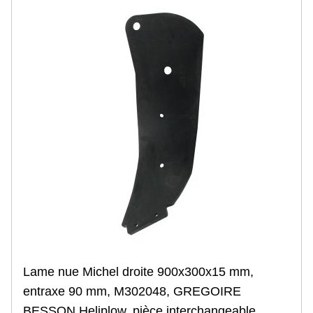
Porte buse
Pompe
Accessoires de pulvérisation
Presse à balles
Roue de fenaison
Doigt de fourche
Doigt de fourche droit
Doigt de fourche courbé
Doigt de fourche contre-coudé
Accessoires doigt de fourche
Environnement tracteur
Lubrifiant agricole
Huile moteur
Huile multifonctionnelle
Huile transmission
Huile hydraulique
Huile spécifique et Ad-Blue
Liquide de refroidissement
Lame nue Michel droite 900x300x15 mm,
Graisse mécanique
Filtre agricole
entraxe 90 mm, M302048, GREGOIRE
Filtre à huile moteur
BESSON Heliplow, pièce interchangeable