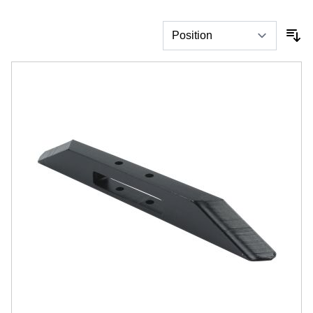
Amortisseur caoutchouc
Support de disque
Boulonnerie et accessoire
Décompacteur, sous soleur
Pointe, soc
Lame
Contre-lame
Support de pointe
Boulonnerie, goupille
Type MICHEL
Labour, charrue
Pointe
Soc
Contre sep et nez
Talon et dérive
Soc de rasette
Versoir de rasette
Coutre, aileron
Etrave
Versoir de charrue et rallonge
Boulonnerie, accessoire