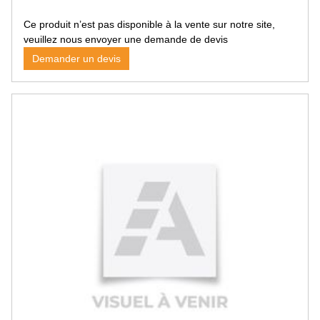
Chasse goupille
Marteau
Ce produit n’est pas disponible à la vente sur notre site,
Extracteur
veuillez nous envoyer une demande de devis
Niveau, Mesure
Demander un devis
Burin
Matériel d'atelier
Presse d'atelier
Touret
Perceuse à colonne
Porte-pneu
Tronçonneuse à métaux
Chauffage du bâtiment
Pneumatique
Compresseur
Pièces détachées de compresseur
Accessoire pour compresseur
Soufflette
Gonflage
Clé à choc pneumatique
Perceuse pneumatique
Meuleuse pneumatique
Autres outils pneumatiques