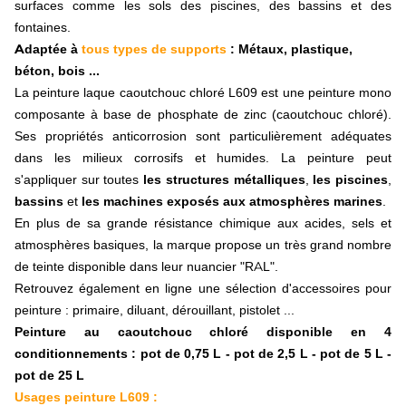
Pale de ventilation
surfaces comme les sols des piscines, des bassins et des
Boulonnerie
fontaines.
Débroussailleuse et épareuse
Adaptée à
tous types de supports
: Métaux, plastique,
Couteau, marteau, fléau
béton, bois ...
Manille
La peinture laque caoutchouc chloré L609 est une peinture mono
Bague
composante à base de phosphate de zinc (caoutchouc chloré).
Distributeur d'engrais
Agitateur distributeur
Ses propriétés anticorrosion sont particulièrement adéquates
Pales distributeur
dans les milieux corrosifs et humides. La peinture peut
Divers distributeur
s'appliquer sur toutes
les structures métalliques
,
les piscines
,
Épandeur à fumier
bassins
et
les machines exposés aux atmosphères marines
.
Enrubanneuse
En plus de sa grande résistance chimique aux acides, sels et
Faucheuse
atmosphères basiques, la marque propose un très grand nombre
Couteau de faucheuse
de teinte disponible dans leur nuancier "RAL".
Porte couteau et boulonnerie
Assiette
Retrouvez également en ligne une sélection d'
accessoires pour
Patin d'usure
peinture
: primaire, diluant, dérouillant, pistolet ...
Tambour
Peinture au caoutchouc chloré disponible en 4
Pièces technique
conditionnements : pot de 0,75 L - pot de 2,5 L - pot de 5 L -
Faneuse
pot de 25 L
Dent, griffe de faneuse
Usages peinture L609 :
Fixation et accessoire faneuse