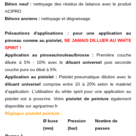
Béton neuf :
nettoyage des résidus de laitance avec le produit
Vérin de cabine
ACIPRO
Siège tracteur pneumatique
Siège tracteur mécanique
Bétons anciens :
nettoyage et dégraissage.
Accessoire siège
Radio
Précautions d'applications : pour une application au
Accessoire cabine
pinceau comme au pistolet,
NE JAMAIS DILLUER AU WHITE
Gyrophare
SPIRIT !
Gyrophare magnétique
Application au pinceau/rouleau/brosse :
Première couche
Gyrophare sur tige
diluée à 5% - 10% avec le
diluant universel
puis seconde
Gyrophare à fixer
Barre et rampe gyrophare
couche pure ou dilué à 5%.
Phare de travail
Application au pistolet :
Pistolet pneumatique dilution avec le
Carré, rectangle
diluant universel
comprise entre 10 à 20% selon le matériel
Rond
d'application. L'utilisation du
white spirit pour une application au
Ovale
pistolet est à proscrire.
Votre
pistolet de peinture
également
Barre et rampe
disponible sur agripartner.fr
Signalisation et éclairage
Réglages pistolet peinture :
Feu avant
Feu arrière
Ø buse
Pression
Nombre de
Feu éclaireur de plaque
(mm)
(bar)
passes
Feu de gabarit