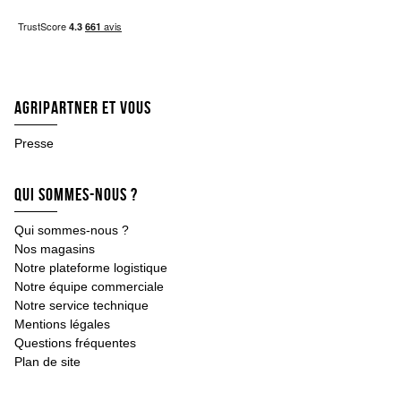
Vis agricole
Palier, roulement agricole
Tuyau, gaine
Raccord, collier
Vis TH
Rondelle, écrou
Agripartner et vous
Rivet
Collier, rondelle
Presse
Goupille
Circlips
Qui sommes-nous ?
Joint
Chaîne
Qui sommes-nous ?
Tige filtée
Nos magasins
Rangement et manutention
Notre plateforme logistique
Armoire et étagère
Notre équipe commerciale
Servante, caisse
Notre service technique
Etabli, étau
Mentions légales
Diable, transpalette
Questions fréquentes
Chariot, table élévatrice
Plan de site
Mobilier d'atelier
Electricité