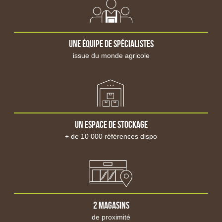
Chasse goupille
Marteau
Extracteur
Niveau, Mesure
Une équipe de spécialistes
Burin
Matériel d'atelier
issue du monde agricole
Presse d'atelier
Touret
Perceuse à colonne
Porte-pneu
Tronçonneuse à métaux
Chauffage du bâtiment
Un espace de stockage
Pneumatique
+ de 10 000 références dispo
Compresseur
Pièces détachées de compresseur
Accessoire pour compresseur
Soufflette
Gonflage
Clé à choc pneumatique
Perceuse pneumatique
2 magasins
Meuleuse pneumatique
de proximité
Autres outils pneumatiques