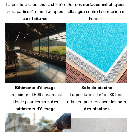
Porte buse
La peinture caoutchouc chlorée
Sur des
surfaces mélalliques
,
Pompe
sera particulièrement adaptée
elle agira contre la corrosion et
Accessoires de pulvérisation
aux toitures
la rouille
Presse à balles
Roue de fenaison
Doigt de fourche
Doigt de fourche droit
Doigt de fourche courbé
Doigt de fourche contre-coudé
Accessoires doigt de fourche
Environnement tracteur
Lubrifiant agricole
Huile moteur
Huile multifonctionnelle
Bâtiments d'élevage
Sols de piscine
Huile transmission
La peinture L609 sera aussi
La peinture chlorée L609 est
Huile hydraulique
idéale pour les
sols des
adaptée pour recouvrir les
sols
Huile spécifique et Ad-Blue
Liquide de refroidissement
bâtiments d'élevage
des piscines
Graisse mécanique
Filtre agricole
Filtre à huile moteur