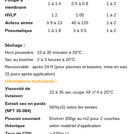
Pompe à
Autre feu et lanterne
1 à 1.4
0.5 à 0.8
1 à 2
membrane
Ampoule pour tracteur
HVLP
1.2
2.00
1 à 2
Panneau signalisation
Accessoire éclairage
Airless airmix
0.9 à 13
40 à 120
1 à 2
Electricité
Pneumatique
1 à 1.8
3 à 3.5
1 à 2
Alternateur
Démarreur
Séchage :
Batterie agricole
Hors poussière : 15 à 30 minutes à 20°C
Accessoire batterie
Multimètre et testeur
Sec au toucher : 2 à 3 heures à 20°C
Peinture agricole
Recouvrable : après 24 H (pour piscines et bassins, mise en eau
Peinture antirouille professionnelle
15 jours après application)
Peinture caoutchouc chloré
Informations techniques :
Accessoire peinture
Viscosité de
Accessoire remorque
22 à 35 sec coupe AF n°4 à 20°C
livraison
Béquille hydraulique et manuelle
Oeil d'attelage
Extrait sec en poids
56%(±5) selon les teintes
Freinage et ridelle
(NFT 30-084)
Signalétique pour remorque
Pouvoir couvrant
Environ 300gr au m2 pour 2 couches
Pneumatique et roue
théorique
selon matériel d’application
Réparation et entretien
Taux de COV
> 420gr / L