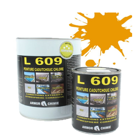
Amortisseur caoutchouc
Support de disque
Boulonnerie et accessoire
Décompacteur, sous soleur
Pointe, soc
Lame
Contre-lame
Support de pointe
Boulonnerie, goupille
Type MICHEL
Labour, charrue
Pointe
Soc
Contre sep et nez
Talon et dérive
Soc de rasette
Versoir de rasette
Coutre, aileron
Etrave
Versoir de charrue et rallonge
Boulonnerie, accessoire