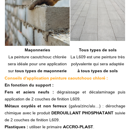
Filtre à gazole, essence
Filtre à air
Filtre hydraulique
Filtre spécifique
Transmission, attelage
Barre d'attelage
Barre 3ème point hydraulique
Barre 3ème point mécanique
Transmission à cardan
Maçonneries
Tous types de sols
Tirants - rotules - crochets
La peinture caoutchouc chlorée
La L609 est une peinture très
Rotule nue
sera idéale pour une application
polyvalente qui sera adaptée
Axe d'attelage
sur
tous types de maçonnerie
à tous types de sols
Piton d'attelage
Conseils d'application peinture caoutchouc chloré :
Goupille d'attelage
En fonction du support :
Accessoire attelage
Fers et aciers neufs :
dégraissage et décalaminage puis
Courroie
Cabine tracteur
application de 2 couches de finition L609.
Barre de guidage
Métaux oxydés et non ferreux
(galva/zinc/alu…) : dérochage
Support tracteur RAM MOUNTS
chimique avec le produit
DEROUILLANT PHOSPHATANT
suivie
Caméra de recul
de 2 couches de finition L609.
Rétroviseur
Plastiques :
utiliser le primaire
ACCRO-PLAST
.
Tapis de sol