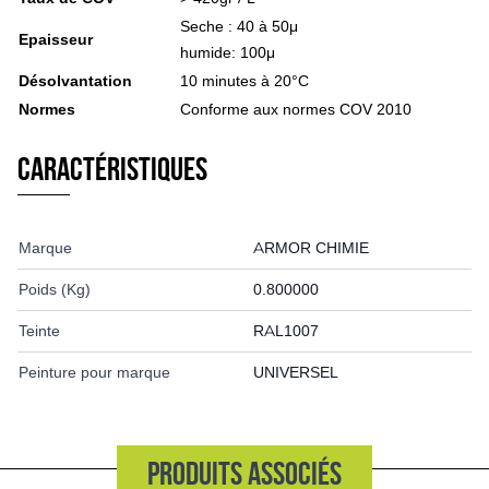
Roue complète
Chambre à air
Seche : 40 à 50μ
Epaisseur
Ferme & Culture
humide: 100μ
Protection des cultures
Désolvantation
10 minutes à 20°C
Canon à gaz effaroucheur
Normes
Conforme aux normes COV 2010
Epouvantail effaroucheur
Pistolet effaroucheur
Caractéristiques
Effaroucheur sonore
Effaroucheur AviTrac
Pièce détachée canon à gaz
Phytosanitaire
Marque
ARMOR CHIMIE
Stockage phyto
Protection phyto
Poids (Kg)
0.800000
Surveillance et protection
Caméra de surveillance
Teinte
RAL1007
Protection incendie
Vêtement de travail
Peinture pour marque
UNIVERSEL
Combinaison de travail
T-shirt de travail
Pull et Sweats de travail
Gilet sans manche
Produits associés
Blouson et veste de travail