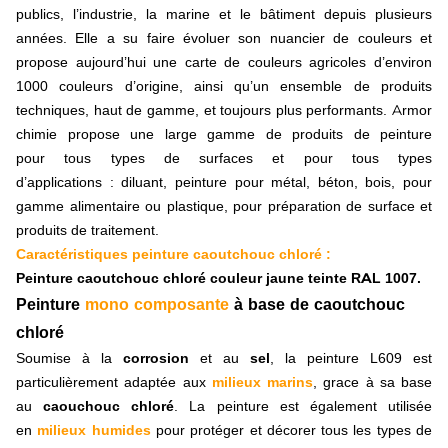
Machine à bêcher, rototiller
publics, l’industrie, la marine et le bâtiment depuis plusieurs
Pièce d'usure carbure
années. Elle a su faire évoluer son nuancier de couleurs et
H.T.U, revêtement carbure
propose aujourd’hui une carte de couleurs agricoles d’environ
A monter soi-même
1000 couleurs d’origine, ainsi qu’un ensemble de produits
Plaquette carbure
techniques, haut de gamme, et toujours plus performants. Armor
Rechargement carbure
chimie propose une large gamme de produits de peinture
Plaquette carbure + rechargement
Auto construction et pièces spécifiques
pour tous types de surfaces et pour tous types
Pièce pour la vigne
d’applications : diluant, peinture pour métal, béton, bois, pour
Herse étrille
gamme alimentaire ou plastique, pour préparation de surface et
Herse plate
produits de traitement.
Pièce auto-construction
Caractéristiques peinture caoutchouc chloré :
Lame d'usure
Peinture caoutchouc chloré couleur jaune teinte RAL 1007.
Pièces agricoles
Peinture
mono composante
à base de caoutchouc
Andaineur
Dent, griffe d'andaineur
chloré
Broyeur de pierres, forestiers
Soumise à la
corrosion
et au
sel
, la peinture L609 est
Broyeur de récolte, refus
particulièrement adaptée aux
milieux marins
,
grace à sa base
Couteau, fléau
au
caouchouc chloré
. La peinture est également utilisée
Marteau
Bague, entretoise
en
milieux humides
pour protéger et décorer tous les types de