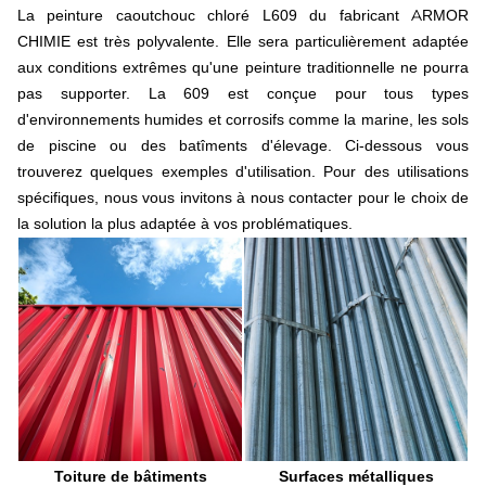
La peinture caoutchouc chloré L609 du fabricant ARMOR
Gyrobroyeur
Lame
CHIMIE est très polyvalente. Elle sera particulièrement adaptée
Bague et entretoise
aux conditions extrêmes qu'une peinture traditionnelle ne pourra
Boulonnerie et accessoire
pas supporter. La 609 est conçue pour tous types
Mélangeuse
d'environnements humides et corrosifs comme la marine, les sols
Moissonneuse-batteuse
de piscine ou des batîments d'élevage. Ci-dessous vous
Sections
trouverez quelques exemples d'utilisation. Pour des utilisations
Doigts double
spécifiques, nous vous invitons à nous contacter pour le choix de
Rabatteurs
Doigts escamotables
la solution la plus adaptée à vos problématiques.
Releveurs d'épis
Système de broyage
Couteau épanouilleur
Couteau de broyeur
Chaine cueilleuse
Pulvérisateur
Buse
Buse à jet plat
Buse à induction d'air
Buse à engrais
Ecrou baïonnette
Toiture de bâtiments
Surfaces métalliques