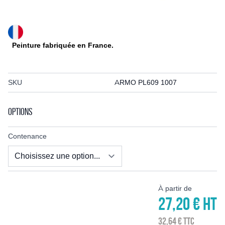
Cover crop
Disque
Palier
Arbre
Protection de palier
Peinture fabriquée en France.
Boulonnerie et accessoire cover crop
Vibroculteur, outil dent vibrante
Dent complète et nue
SKU
ARMO PL609 1007
Soc
Aileron et support
Ressort
Options
Efface trace, peigne
Bride
Contenance
Bineuse
Soc
Bandage caoutchouc
Coutre, disque
Doigt KRESS
À partir de
Pièce technique
27,20 €
HT
Rouleau plombeur
Roue ondulée, anneau
32,64 €
TTC
Pièces pour rouleau