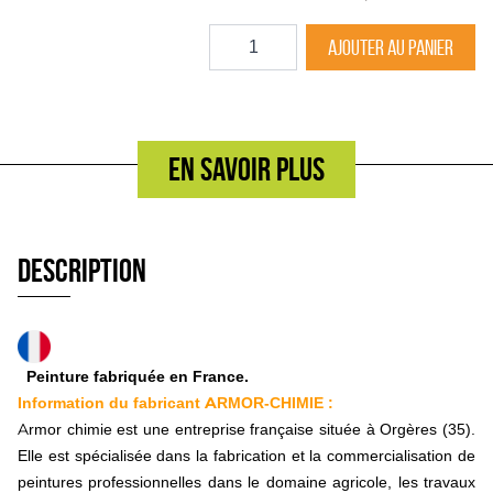
Bride et accessoire
Quantité
Racloir, grattoir métallique
Ajouter au panier
Semoir
Disque, moyeu
Soc fonte, sabot
Descente, tuyau
Herse peigne, efface trace
En savoir plus
Bande, pneu caoutchouc
Tête de distribution
Pièce technique et accessoire
Herse rotative
Description
Dent droite et gauche
Décrottoir, racloir
Bride herse
Boulonnerie et accessoire
Fraise rotative, rotalabour
Peinture fabriquée en France.
Lame de fraise
Information du fabricant ARMOR-CHIMIE :
Lame de rotalabour
Armor chimie est une entreprise française située à Orgères (35).
Rigoleuse, cureuse
Elle est spécialisée dans la fabrication et la commercialisation de
Lame de cureuse
Boulonnerie cureuse
peintures professionnelles dans le domaine agricole, les travaux