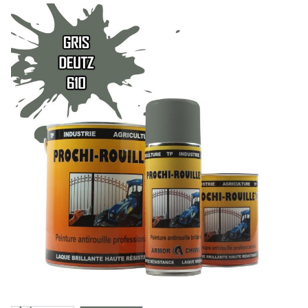
Amortisseur caoutchouc
Support de disque
Boulonnerie et accessoire
Décompacteur, sous soleur
Pointe, soc
Lame
Contre-lame
Support de pointe
Boulonnerie, goupille
Type MICHEL
Labour, charrue
Pointe
Soc
Contre sep et nez
Talon et dérive
Soc de rasette
Versoir de rasette
Coutre, aileron
Etrave
Versoir de charrue et rallonge
Boulonnerie, accessoire