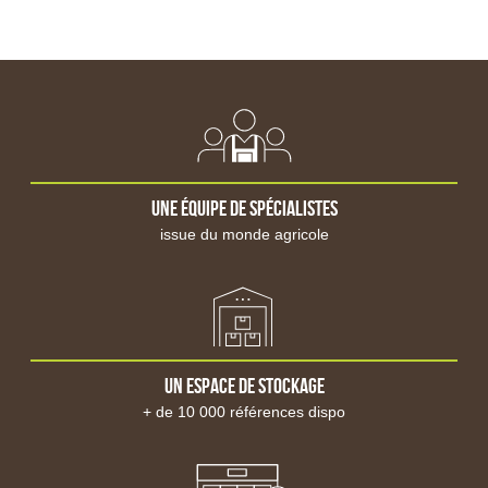
Roue complète
Chambre à air
Ferme & Culture
Protection des cultures
Canon à gaz effaroucheur
Epouvantail effaroucheur
Pistolet effaroucheur
Effaroucheur sonore
Effaroucheur AviTrac
Une équipe de spécialistes
Pièce détachée canon à gaz
Phytosanitaire
issue du monde agricole
Stockage phyto
Protection phyto
Surveillance et protection
Caméra de surveillance
Protection incendie
Vêtement de travail
Un espace de stockage
Combinaison de travail
+ de 10 000 références dispo
T-shirt de travail
Pull et Sweats de travail
Gilet sans manche
Blouson et veste de travail