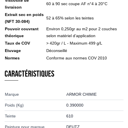
Viscosité de
Filtre à gazole, essence
60 à 90 sec coupe AF n°4 à 20°C
Filtre à air
livraison
Filtre hydraulique
Extrait sec en poids
52 à 65% selon les teintes
Filtre spécifique
(NFT 30-084)
Transmission, attelage
Pouvoir couvrant
Environ 0,250gr au m2 pour 2 couches
Barre d'attelage
théorique
selon matériel d’application
Barre 3ème point hydraulique
Barre 3ème point mécanique
Taux de COV
> 420gr / L - Maximum 499 g/L
Transmission à cardan
Etuvage
Déconseillé
Tirants - rotules - crochets
Normes
Conforme aux normes COV 2010
Rotule nue
Axe d'attelage
Caractéristiques
Piton d'attelage
Goupille d'attelage
Accessoire attelage
Courroie
Marque
ARMOR CHIMIE
Cabine tracteur
Barre de guidage
Poids (Kg)
0.390000
Support tracteur RAM MOUNTS
Caméra de recul
Teinte
610
Rétroviseur
Tapis de sol
Peinture pour marque
DEUTZ