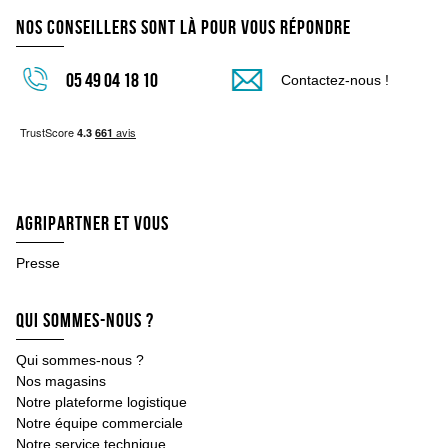
Stockage et transfert eau
Nos conseillers sont là pour vous répondre
Cuves souples
Cuve à eau
Motopompe et pompe
05 49 04 18 10
Contactez-nous !
Jalon agricole
Atelier
Consommable d'atelier
Dégrippant
Lubrifiant, graisse
Etanchéité
Aérosol divers
Agripartner et vous
Hygiène
Marquage
Presse
Disque de scie
Disque à tronçonner
Qui sommes-nous ?
Outillage à main
Clés à main
Qui sommes-nous ?
Cliquets, Rallonges
Nos magasins
Douilles et coffrets
Notre plateforme logistique
Tournevis
Notre équipe commerciale
Pince , Tenaille, Coupe boulon
Notre service technique