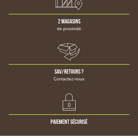
Veste de pluie
Pantalon de travail
Salopette de travail
2 magasins
Pantalon de pluie
de proximité
Short et bermuda de travail
Chaussure sans sécurité
Chaussure de sécurité
Botte de travail
Accessoire
Mesure et qualité
Sonde
sav/retours ?
Station météo
Contactez-nous
Humidimètre
Pesage
Stockage fuel et GNR
Cuve de stockage fixe
Cuve mobile, ravitaillement
Stockage et transfert de grain
Paiement sécurisé
Big-bag, sac à grains
Silosac
Vanne vidange