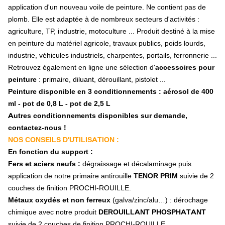
Pale de ventilation
application d'un nouveau voile de peinture. Ne contient pas de
Boulonnerie
plomb. Elle est adaptée à de nombreux secteurs d'activités :
Débroussailleuse et épareuse
agriculture, TP, industrie, motoculture ... Produit destiné à la mise
Couteau, marteau, fléau
en peinture du matériel agricole, travaux publics, poids lourds,
Manille
Bague
industrie, véhicules industriels, charpentes, portails, ferronnerie ...
Distributeur d'engrais
Retrouvez également en ligne une sélection d'
accessoires pour
Agitateur distributeur
peinture
: primaire, diluant, dérouillant, pistolet ...
Pales distributeur
Peinture disponible en 3 conditionnements : aérosol de 400
Divers distributeur
ml - pot de 0,8 L - pot de 2,5 L
Épandeur à fumier
Autres conditionnements disponibles sur demande,
Enrubanneuse
contactez-nous !
Faucheuse
Couteau de faucheuse
NOS CONSEILS D'UTILISATION :
Porte couteau et boulonnerie
En fonction du support :
Assiette
Fers et aciers neufs :
dégraissage et décalaminage puis
Patin d'usure
application de notre primaire antirouille
TENOR PRIM
suivie de 2
Tambour
couches de finition PROCHI-ROUILLE.
Pièces technique
Métaux oxydés et non ferreux
(galva/zinc/alu…) : dérochage
Faneuse
chimique avec notre produit
DEROUILLANT PHOSPHATANT
Dent, griffe de faneuse
Fixation et accessoire faneuse
suivie de 2 couches de finition PROCHI-ROUILLE.