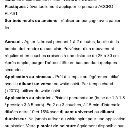
Gyrobroyeur
Plastiques :
éventuellement appliquer le primaire ACCRO-
Lame
PLAST.
Bague et entretoise
Sur bois neufs ou anciens
: réaliser un ponçage avec papier
Boulonnerie et accessoire
fin.
Mélangeuse
Moissonneuse-batteuse
Aérosol :
Agiter l'aérosol pendant 1 à 2 minutes, la bille de la
Sections
Doigts double
bombe doit rendre un son clair. Pulvériser d'un mouvement
Rabatteurs
régulier et en couches croisées à une distance de 25 à 30 cm.
Doigts escamotables
Après emploi, purger l'aérosol tête en bas pendant quelques
Releveurs d'épis
secondes.
Système de broyage
Application au pinceau :
Prêt à l’emploi ou légèrement dilué
Couteau épanouilleur
avec le
diluant universel
ou white spirit. Par temps chaud
Couteau de broyeur
(+20°C), utiliser du white spirit.
Chaine cueilleuse
Pulvérisateur
Application au pistolet :
Pistolet pneumatique (buse de 1 à 1,8
Buse
/ pression 3 à 5 bars). En 2 ou 3 couches, à 15 min d’intervalle,
Buse à jet plat
diluées entre 10 et 15% avec
diluant universel
ou
diluant
Buse à induction d'air
durcisseur
. Ne jamais utiliser du white spirit pour une application
Buse à engrais
au pistolet. Votre
pistolet de peinture
également disponible sur
Ecrou baïonnette