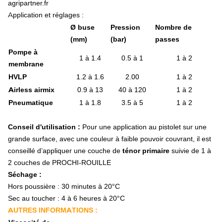
agripartner.fr
Porte buse
Application et réglages :
Pompe
Accessoires de pulvérisation
Ø buse
Pression
Nombre de
Presse à balles
(mm)
(bar)
passes
Roue de fenaison
Pompe à
Doigt de fourche
1 à 1.4
0.5 à 1
1 à 2
membrane
Doigt de fourche droit
HVLP
1.2 à 1.6
2.00
1 à 2
Doigt de fourche courbé
Doigt de fourche contre-coudé
Airless airmix
0.9 à 13
40 à 120
1 à 2
Accessoires doigt de fourche
Pneumatique
1 à 1.8
3.5 à 5
1 à 2
Environnement tracteur
Lubrifiant agricole
Conseil d'utilisation :
Pour une application au pistolet sur une
Huile moteur
grande surface, avec une couleur à faible pouvoir couvrant, il est
Huile multifonctionnelle
Huile transmission
conseillé d’appliquer une couche de
ténor primaire
suivie de 1 à
Huile hydraulique
2 couches de PROCHI-ROUILLE
Huile spécifique et Ad-Blue
Séchage :
Liquide de refroidissement
Hors poussière : 30 minutes à 20°C
Graisse mécanique
Sec au toucher : 4 à 6 heures à 20°C
Filtre agricole
AUTRES INFORMATIONS :
Filtre à huile moteur