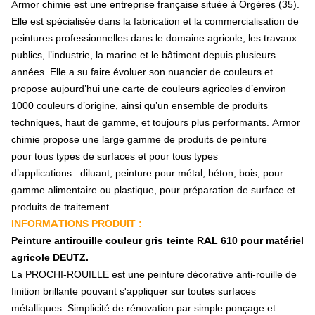
Armor chimie est une entreprise française située à Orgères (35).
Machine à bêcher, rototiller
Elle est spécialisée dans la fabrication et la commercialisation de
Pièce d'usure carbure
H.T.U, revêtement carbure
peintures professionnelles dans le domaine agricole, les travaux
A monter soi-même
publics, l’industrie, la marine et le bâtiment depuis plusieurs
Plaquette carbure
années. Elle a su faire évoluer son nuancier de couleurs et
Rechargement carbure
propose aujourd’hui une carte de couleurs agricoles d’environ
Plaquette carbure + rechargement
1000 couleurs d’origine, ainsi qu’un ensemble de produits
Auto construction et pièces spécifiques
techniques, haut de gamme, et toujours plus performants. Armor
Pièce pour la vigne
chimie propose une large gamme de produits de peinture
Herse étrille
Herse plate
pour tous types de surfaces et pour tous types
Pièce auto-construction
d’applications : diluant, peinture pour métal, béton, bois, pour
Lame d'usure
gamme alimentaire ou plastique, pour préparation de surface et
Pièces agricoles
produits de traitement.
Andaineur
INFORMATIONS PRODUIT :
Dent, griffe d'andaineur
Peinture antirouille couleur gris teinte RAL 610 pour matériel
Broyeur de pierres, forestiers
agricole DEUTZ.
Broyeur de récolte, refus
Couteau, fléau
La PROCHI-ROUILLE est une peinture décorative anti-rouille de
Marteau
finition brillante pouvant s'appliquer sur toutes surfaces
Bague, entretoise
métalliques. Simplicité de rénovation par simple ponçage et