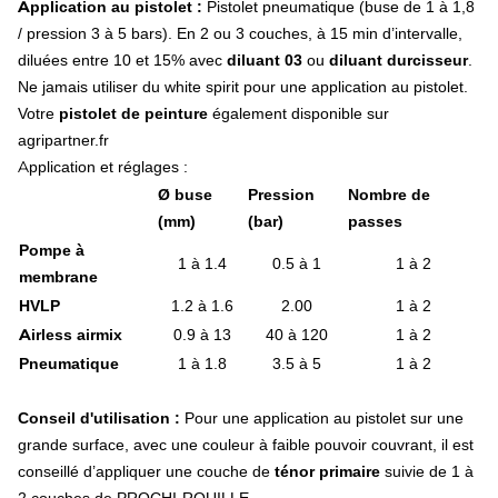
Application au pistolet :
Pistolet pneumatique (buse de 1 à 1,8
Porte buse
/ pression 3 à 5 bars). En 2 ou 3 couches, à 15 min d’intervalle,
Pompe
Accessoires de pulvérisation
diluées entre 10 et 15% avec
diluant 03
ou
diluant durcisseur
.
Presse à balles
Ne jamais utiliser du white spirit pour une application au pistolet.
Roue de fenaison
Votre
pistolet de peinture
également disponible sur
Doigt de fourche
agripartner.fr
Doigt de fourche droit
Application et réglages :
Doigt de fourche courbé
Ø buse
Pression
Nombre de
Doigt de fourche contre-coudé
Accessoires doigt de fourche
(mm)
(bar)
passes
Environnement tracteur
Pompe à
1 à 1.4
0.5 à 1
1 à 2
Lubrifiant agricole
membrane
Huile moteur
HVLP
1.2 à 1.6
2.00
1 à 2
Huile multifonctionnelle
Airless airmix
0.9 à 13
40 à 120
1 à 2
Huile transmission
Huile hydraulique
Pneumatique
1 à 1.8
3.5 à 5
1 à 2
Huile spécifique et Ad-Blue
Liquide de refroidissement
Conseil d'utilisation :
Pour une application au pistolet sur une
Graisse mécanique
grande surface, avec une couleur à faible pouvoir couvrant, il est
Filtre agricole
conseillé d’appliquer une couche de
ténor primaire
suivie de 1 à
Filtre à huile moteur