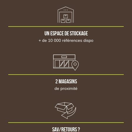
Stockage et transfert eau
Cuves souples
Cuve à eau
Motopompe et pompe
Jalon agricole
Un espace de stockage
Atelier
Consommable d'atelier
+ de 10 000 références dispo
Dégrippant
Lubrifiant, graisse
Etanchéité
Aérosol divers
Hygiène
Marquage
2 magasins
Disque de scie
de proximité
Disque à tronçonner
Outillage à main
Clés à main
Cliquets, Rallonges
Douilles et coffrets
Tournevis
Pince , Tenaille, Coupe boulon
sav/retours ?