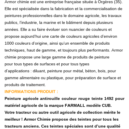
Armor chimie est une entreprise française située à Orgères (35).
Machine à bêcher, rototiller
Elle est spécialisée dans la fabrication et la commercialisation de
Pièce d'usure carbure
H.T.U, revêtement carbure
peintures professionnelles dans le domaine agricole, les travaux
A monter soi-même
publics, l’industrie, la marine et le bâtiment depuis plusieurs
Plaquette carbure
années. Elle a su faire évoluer son nuancier de couleurs et
Rechargement carbure
propose aujourd’hui une carte de couleurs agricoles d’environ
Plaquette carbure + rechargement
1000 couleurs d’origine, ainsi qu’un ensemble de produits
Auto construction et pièces spécifiques
techniques, haut de gamme, et toujours plus performants. Armor
Pièce pour la vigne
chimie propose une large gamme de produits de peinture
Herse étrille
Herse plate
pour tous types de surfaces et pour tous types
Pièce auto-construction
d’applications : diluant, peinture pour métal, béton, bois, pour
Lame d'usure
gamme alimentaire ou plastique, pour préparation de surface et
Pièces agricoles
produits de traitement.
Andaineur
INFORMATIONS PRODUIT :
Dent, griffe d'andaineur
Peinture agricole antirouille couleur rouge teinte 1492 pour
Broyeur de pierres, forestiers
matériel agricole de la marque FARMALL modèle CUB.
Broyeur de récolte, refus
Couteau, fléau
Votre tracteur ou autre outil agricole de collection mérite le
Marteau
meilleur ! Armor Chimie propose des teintes pour tous les
Bague, entretoise
tracteurs anciens. Ces teintes spéciales sont d’une qualité