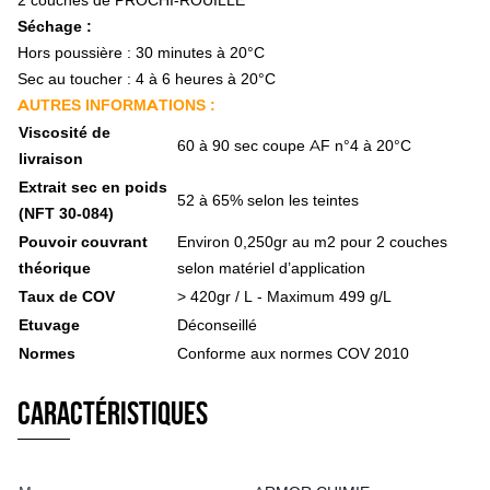
2 couches de PROCHI-ROUILLE
Filtre à gazole, essence
Filtre à air
Séchage :
Filtre hydraulique
Hors poussière : 30 minutes à 20°C
Filtre spécifique
Sec au toucher : 4 à 6 heures à 20°C
Transmission, attelage
AUTRES INFORMATIONS :
Barre d'attelage
Viscosité de
Barre 3ème point hydraulique
60 à 90 sec coupe AF n°4 à 20°C
livraison
Barre 3ème point mécanique
Transmission à cardan
Extrait sec en poids
52 à 65% selon les teintes
Tirants - rotules - crochets
(NFT 30-084)
Rotule nue
Pouvoir couvrant
Environ 0,250gr au m2 pour 2 couches
Axe d'attelage
théorique
selon matériel d’application
Piton d'attelage
Taux de COV
> 420gr / L - Maximum 499 g/L
Goupille d'attelage
Accessoire attelage
Etuvage
Déconseillé
Courroie
Normes
Conforme aux normes COV 2010
Cabine tracteur
Barre de guidage
Caractéristiques
Support tracteur RAM MOUNTS
Caméra de recul
Rétroviseur
Tapis de sol