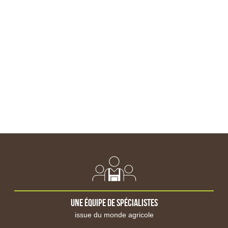
Veste de pluie
Pantalon de travail
Salopette de travail
Pantalon de pluie
Short et bermuda de travail
Chaussure sans sécurité
Chaussure de sécurité
Botte de travail
Accessoire
Mesure et qualité
Sonde
Station météo
Humidimètre
Pesage
Stockage fuel et GNR
Cuve de stockage fixe
Cuve mobile, ravitaillement
Stockage et transfert de grain
Big-bag, sac à grains
Une équipe de spécialistes
Silosac
issue du monde agricole
Vanne vidange