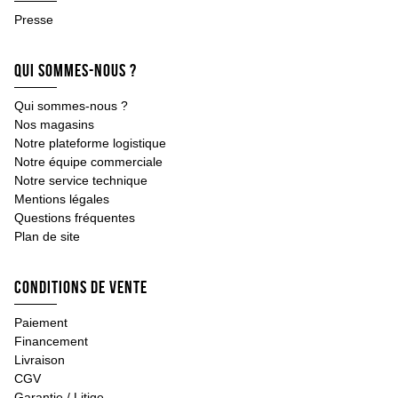
Nettoyage
Presse
Nettoyeur haute pression
Pièces détachées de nettoyeur
Qui sommes-nous ?
Equipement et accessoire
Aspirateur
Qui sommes-nous ?
Balayeuse
Nos magasins
Pulvérisateur professionnel
Notre plateforme logistique
Autolaveuse professionnelle
Notre équipe commerciale
Levage arrimage
Notre service technique
Sangle, élingue
Mentions légales
Treuil, palan, chaîne
Questions fréquentes
Chandelle
Plan de site
Cric bouteille
Cric rouleur
Cric pneumatique, fosse, autre cric
Conditions de vente
Accessoire cric
Grue d'atelier
Paiement
Accessoire levage arrimage
Financement
Quincaillerie
Livraison
Boulon agricole avec écrou hexagonal
CGV
Ecrou agricole
Garantie / Litige