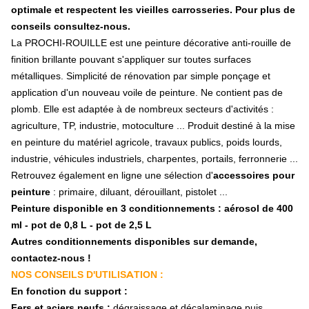
Pale de ventilation
optimale et respectent les vieilles carrosseries. Pour plus de
Boulonnerie
conseils consultez-nous.
Débroussailleuse et épareuse
La PROCHI-ROUILLE est une peinture décorative anti-rouille de
Couteau, marteau, fléau
finition brillante pouvant s'appliquer sur toutes surfaces
Manille
Bague
métalliques. Simplicité de rénovation par simple ponçage et
Distributeur d'engrais
application d'un nouveau voile de peinture. Ne contient pas de
Agitateur distributeur
plomb. Elle est adaptée à de nombreux secteurs d'activités :
Pales distributeur
agriculture, TP, industrie, motoculture ... Produit destiné à la mise
Divers distributeur
en peinture du matériel agricole, travaux publics, poids lourds,
Épandeur à fumier
industrie, véhicules industriels, charpentes, portails, ferronnerie ...
Enrubanneuse
Retrouvez également en ligne une sélection d'
accessoires pour
Faucheuse
Couteau de faucheuse
peinture
: primaire, diluant, dérouillant, pistolet ...
Porte couteau et boulonnerie
Peinture disponible en 3 conditionnements : aérosol de 400
Assiette
ml - pot de 0,8 L - pot de 2,5 L
Patin d'usure
Autres conditionnements disponibles sur demande,
Tambour
contactez-nous !
Pièces technique
NOS CONSEILS D'UTILISATION :
Faneuse
En fonction du support :
Dent, griffe de faneuse
Fixation et accessoire faneuse
Fers et aciers neufs :
dégraissage et décalaminage puis