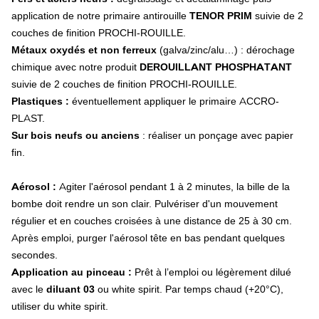
Gyrobroyeur
application de notre primaire antirouille
TENOR PRIM
suivie de 2
Lame
couches de finition PROCHI-ROUILLE.
Bague et entretoise
Métaux oxydés et non ferreux
(galva/zinc/alu…) : dérochage
Boulonnerie et accessoire
chimique avec notre produit
DEROUILLANT PHOSPHATANT
Mélangeuse
suivie de 2 couches de finition PROCHI-ROUILLE.
Moissonneuse-batteuse
Plastiques :
éventuellement appliquer le primaire ACCRO-
Sections
Doigts double
PLAST.
Rabatteurs
Sur bois neufs ou anciens
: réaliser un ponçage avec papier
Doigts escamotables
fin.
Releveurs d'épis
Système de broyage
Aérosol :
Agiter l'aérosol pendant 1 à 2 minutes, la bille de la
Couteau épanouilleur
bombe doit rendre un son clair. Pulvériser d'un mouvement
Couteau de broyeur
régulier et en couches croisées à une distance de 25 à 30 cm.
Chaine cueilleuse
Pulvérisateur
Après emploi, purger l'aérosol tête en bas pendant quelques
Buse
secondes.
Buse à jet plat
Application au pinceau :
Prêt à l’emploi ou légèrement dilué
Buse à induction d'air
avec le
diluant 03
ou white spirit. Par temps chaud (+20°C),
Buse à engrais
utiliser du white spirit.
Ecrou baïonnette