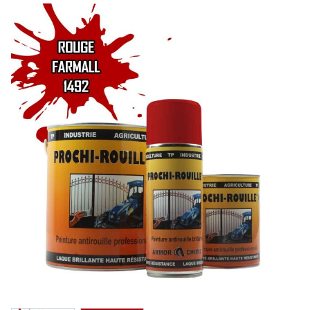
Amortisseur caoutchouc
Support de disque
Boulonnerie et accessoire
Décompacteur, sous soleur
Pointe, soc
Lame
Contre-lame
Support de pointe
Boulonnerie, goupille
Type MICHEL
Labour, charrue
Pointe
Soc
Contre sep et nez
Talon et dérive
Soc de rasette
Versoir de rasette
Coutre, aileron
Etrave
Versoir de charrue et rallonge
Boulonnerie, accessoire